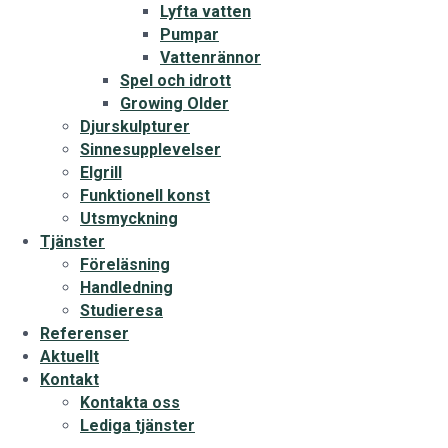
Lyfta vatten
Pumpar
Vattenrännor
Spel och idrott
Growing Older
Djurskulpturer
Sinnesupplevelser
Elgrill
Funktionell konst
Utsmyckning
Tjänster
Föreläsning
Handledning
Studieresa
Referenser
Aktuellt
Kontakt
Kontakta oss
Lediga tjänster