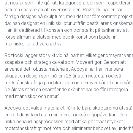
atmosfär som inte går att kategorisera och som respekterar
naturen snarare än att överrösta den. Roztocki har en rad
färdiga designs på skulpturer, men det har förekommit projekt
där han designat en unik skulptur utifrån beställarens önskemål
Han är dedikerad till konsten och tror starkt på tanken av att
förse allmänna platser med publik konst som bjuder in
människor till att vara aktiva.
Roztocki lägger stor vikt vid hållbarhet, vilket genomsyrar varj
skapelse och strategiska val som Moveart gör. Genom att
använda det robusta materialet Accoya har han inte bara
skapat en design som håller i 25 år utomhus, utan också
motståndskraftiga produkter som inte kräver något underhåll.
De åldras med en enastående skönhet när de får interagera
med människor och natur.’
Accoya, det valda materialet, får inte bara skulpturerna att stå
emot tidens tand utan minimerar också miljöpåverkan. Den
unika behandlingsprocessen med ättika gör träet mycket
motståndskraftigt mot röta och eliminerar behovet av underhål