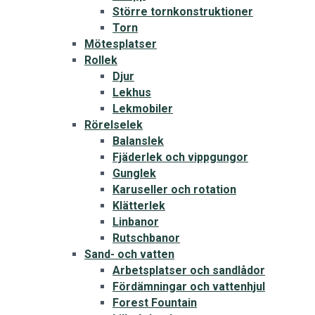
Större tornkonstruktioner
Torn
Mötesplatser
Rollek
Djur
Lekhus
Lekmobiler
Rörelselek
Balanslek
Fjäderlek och vippgungor
Gunglek
Karuseller och rotation
Klätterlek
Linbanor
Rutschbanor
Sand- och vatten
Arbetsplatser och sandlådor
Fördämningar och vattenhjul
Forest Fountain