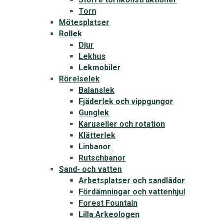
Torn
Mötesplatser
Rollek
Djur
Lekhus
Lekmobiler
Rörelselek
Balanslek
Fjäderlek och vippgungor
Gunglek
Karuseller och rotation
Klätterlek
Linbanor
Rutschbanor
Sand- och vatten
Arbetsplatser och sandlådor
Fördämningar och vattenhjul
Forest Fountain
Lilla Arkeologen