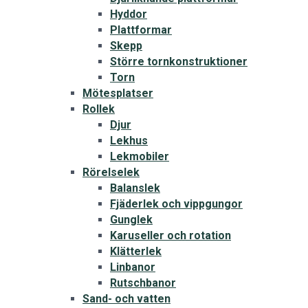
Hyddor
Plattformar
Skepp
Större tornkonstruktioner
Torn
Mötesplatser
Rollek
Djur
Lekhus
Lekmobiler
Rörelselek
Balanslek
Fjäderlek och vippgungor
Gunglek
Karuseller och rotation
Klätterlek
Linbanor
Rutschbanor
Sand- och vatten