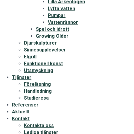
Lilla Arkeologen
Lyfta vatten
Pumpar
Vattenrännor
Spel och idrott
Growing Older
Djurskulpturer
Sinnesupplevelser
Elgrill
Funktionell konst
Utsmyckning
Tjänster
Föreläsning
Handledning
Studieresa
Referenser
Aktuellt
Kontakt
Kontakta oss
Lediga tjänster