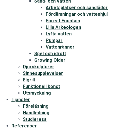
Sand- och vatten
Arbetsplatser och sandlådor
Fördämningar och vattenhjul
Forest Fountain
Lilla Arkeologen
Lyfta vatten
Pumpar
Vattenrännor
Spel och idrott
Growing Older
Djurskulpturer
Sinnesupplevelser
Elgrill
Funktionell konst
Utsmyckning
Tjänster
Föreläsning
Handledning
Studieresa
Referenser