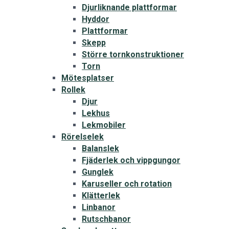
Djurliknande plattformar
Hyddor
Plattformar
Skepp
Större tornkonstruktioner
Torn
Mötesplatser
Rollek
Djur
Lekhus
Lekmobiler
Rörelselek
Balanslek
Fjäderlek och vippgungor
Gunglek
Karuseller och rotation
Klätterlek
Linbanor
Rutschbanor