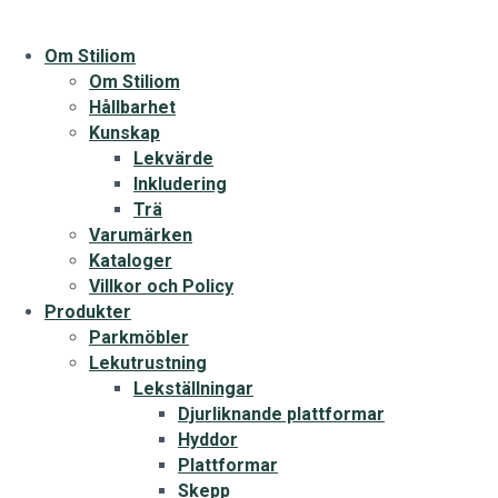
Om Stiliom
Om Stiliom
Hållbarhet
Kunskap
Lekvärde
Inkludering
Trä
Varumärken
Kataloger
Villkor och Policy
Produkter
Parkmöbler
Lekutrustning
Lekställningar
Djurliknande plattformar
Hyddor
Plattformar
Skepp