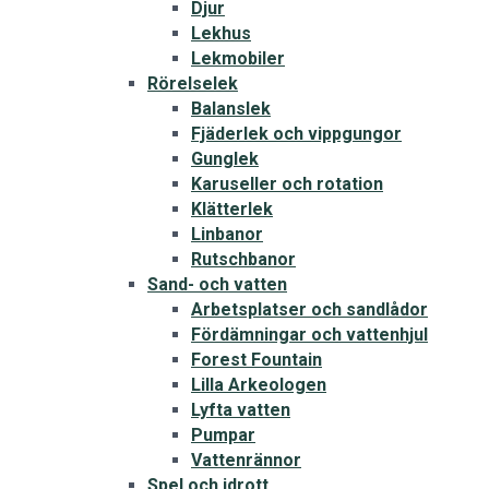
Djur
Lekhus
Lekmobiler
Rörelselek
Balanslek
Fjäderlek och vippgungor
Gunglek
Karuseller och rotation
Klätterlek
Linbanor
Rutschbanor
Sand- och vatten
Arbetsplatser och sandlådor
Fördämningar och vattenhjul
Forest Fountain
Lilla Arkeologen
Lyfta vatten
Pumpar
Vattenrännor
Spel och idrott