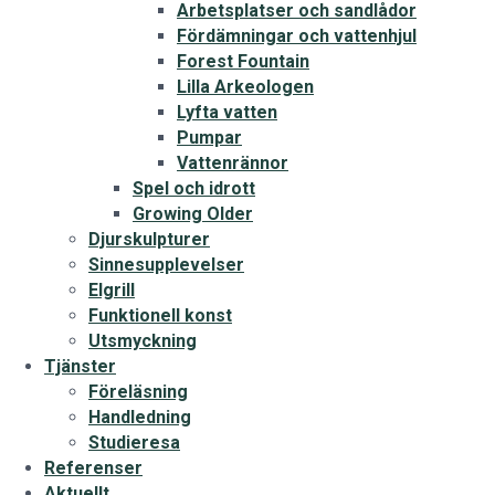
Arbetsplatser och sandlådor
Fördämningar och vattenhjul
Forest Fountain
Lilla Arkeologen
Lyfta vatten
Pumpar
Vattenrännor
Spel och idrott
Growing Older
Djurskulpturer
Sinnesupplevelser
Elgrill
Funktionell konst
Utsmyckning
Tjänster
Föreläsning
Handledning
Studieresa
Referenser
Aktuellt