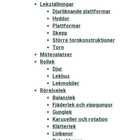
Lekställningar
Djurliknande plattformar
Hyddor
Plattformar
Skepp
Större tornkonstruktioner
Torn
Mötesplatser
Rollek
Djur
Lekhus
Lekmobiler
Rörelselek
Balanslek
Fjäderlek och vippgungor
Gunglek
Karuseller och rotation
Klätterlek
Linbanor