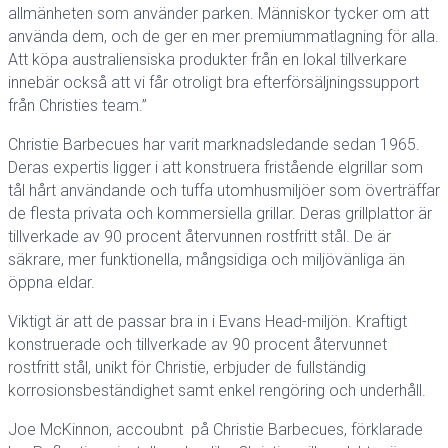
allmänheten som använder parken. Människor tycker om att
använda dem, och de ger en mer premiummatlagning för alla.
Att köpa australiensiska produkter från en lokal tillverkare
innebär också att vi får otroligt bra efterförsäljningssupport
från Christies team.”
Christie Barbecues har varit marknadsledande sedan 1965.
Deras expertis ligger i att konstruera fristående elgrillar som
tål hårt användande och tuffa utomhusmiljöer som överträffar
de flesta privata och kommersiella grillar. Deras grillplattor är
tillverkade av 90 procent återvunnen rostfritt stål. De är
säkrare, mer funktionella, mångsidiga och miljövänliga än
öppna eldar.
Viktigt är att de passar bra in i Evans Head-miljön. Kraftigt
konstruerade och tillverkade av 90 procent återvunnet
rostfritt stål, unikt för Christie, erbjuder de fullständig
korrosionsbeständighet samt enkel rengöring och underhåll.
Joe McKinnon, accoubnt på Christie Barbecues, förklarade