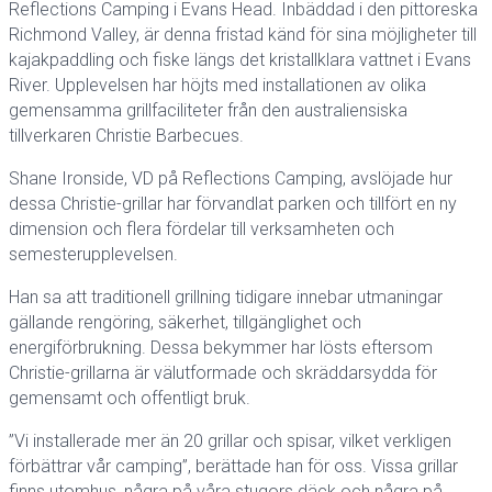
Reflections Camping i Evans Head. Inbäddad i den pittoreska
Richmond Valley, är denna fristad känd för sina möjligheter till
kajakpaddling och fiske längs det kristallklara vattnet i Evans
River. Upplevelsen har höjts med installationen av olika
gemensamma grillfaciliteter från den australiensiska
tillverkaren Christie Barbecues.
Shane Ironside, VD på Reflections Camping, avslöjade hur
dessa Christie-grillar har förvandlat parken och tillfört en ny
dimension och flera fördelar till verksamheten och
semesterupplevelsen.
Han sa att traditionell grillning tidigare innebar utmaningar
gällande rengöring, säkerhet, tillgänglighet och
energiförbrukning. Dessa bekymmer har lösts eftersom
Christie-grillarna är välutformade och skräddarsydda för
gemensamt och offentligt bruk.
”Vi installerade mer än 20 grillar och spisar, vilket verkligen
förbättrar vår camping”, berättade han för oss. Vissa grillar
finns utomhus, några på våra stugors däck och några på