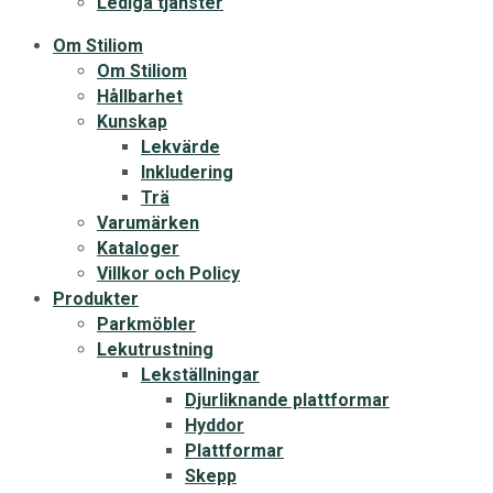
Lediga tjänster
Om Stiliom
Om Stiliom
Hållbarhet
Kunskap
Lekvärde
Inkludering
Trä
Varumärken
Kataloger
Villkor och Policy
Produkter
Parkmöbler
Lekutrustning
Lekställningar
Djurliknande plattformar
Hyddor
Plattformar
Skepp