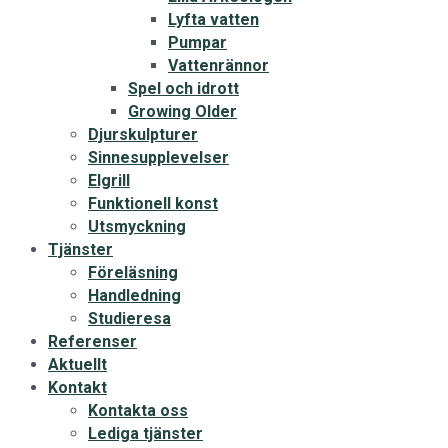
Lyfta vatten
Pumpar
Vattenrännor
Spel och idrott
Growing Older
Djurskulpturer
Sinnesupplevelser
Elgrill
Funktionell konst
Utsmyckning
Tjänster
Föreläsning
Handledning
Studieresa
Referenser
Aktuellt
Kontakt
Kontakta oss
Lediga tjänster