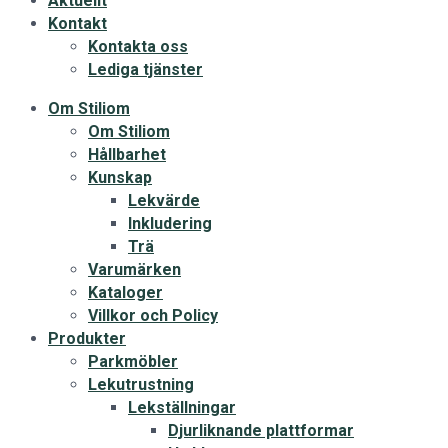
Aktuellt
Kontakt
Kontakta oss
Lediga tjänster
Om Stiliom
Om Stiliom
Hållbarhet
Kunskap
Lekvärde
Inkludering
Trä
Varumärken
Kataloger
Villkor och Policy
Produkter
Parkmöbler
Lekutrustning
Lekställningar
Djurliknande plattformar