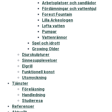
Arbetsplatser och sandlådor
Fördämningar och vattenhjul
Forest Fountain
Lilla Arkeologen
Lyfta vatten
Pumpar
Vattenrännor
Spel och idrott
Growing Older
Djurskulpturer
Sinnesupplevelser
Elgrill
Funktionell konst
Utsmyckning
Tjänster
Föreläsning
Handledning
Studieresa
Referenser