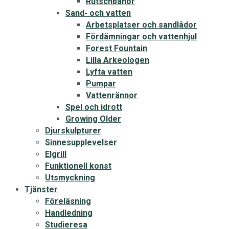
Rutschbanor
Sand- och vatten
Arbetsplatser och sandlådor
Fördämningar och vattenhjul
Forest Fountain
Lilla Arkeologen
Lyfta vatten
Pumpar
Vattenrännor
Spel och idrott
Growing Older
Djurskulpturer
Sinnesupplevelser
Elgrill
Funktionell konst
Utsmyckning
Tjänster
Föreläsning
Handledning
Studieresa