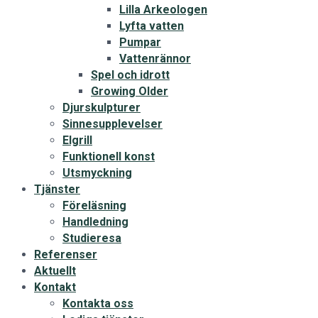
Lilla Arkeologen
Lyfta vatten
Pumpar
Vattenrännor
Spel och idrott
Growing Older
Djurskulpturer
Sinnesupplevelser
Elgrill
Funktionell konst
Utsmyckning
Tjänster
Föreläsning
Handledning
Studieresa
Referenser
Aktuellt
Kontakt
Kontakta oss