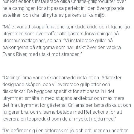
hur Reflections installerade olika Christie-grillprodukter över
hela campingen för att passa perfekt in i den övergripande
estetiken och dra full nytta av parkens unika miljö.
”Målet var att skapa funktionella, inkluderande och tillgängliga
utrymmen som överträffar alla gästers förväntningar på
utomhusmatlagning”, sa han. ”Vi installerade grillar på
balkongerna på stugorna som har utsikt över den vackra
Evans River, med utsikt mot stranden.”
”Cabingrillarna var en skräddarsydd installation. Arkitekter
designade skåpen, och vi levererade grillplattor och
diskbänkar. De byggdes specifikt för att passa in i det
utrymmet, smälta in med stugans arkitektur och maximera
det fria utrymmet för gästerna. Grillarna ser fantastiska ut och
fungerar bra, och vi samarbetade med Reflections för att
leverera en topprodukt som de är mycket nöjda med.”
”De befinner sig i en pittoresk miljö och erbjuder en underbar