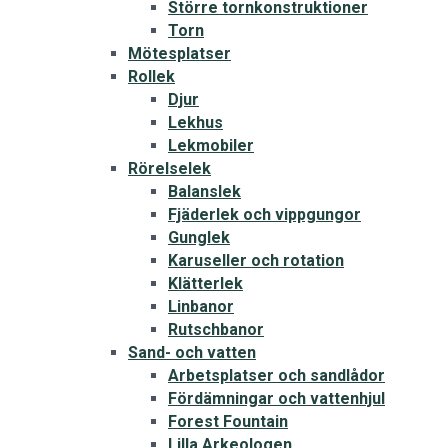
Större tornkonstruktioner
Torn
Mötesplatser
Rollek
Djur
Lekhus
Lekmobiler
Rörelselek
Balanslek
Fjäderlek och vippgungor
Gunglek
Karuseller och rotation
Klätterlek
Linbanor
Rutschbanor
Sand- och vatten
Arbetsplatser och sandlådor
Fördämningar och vattenhjul
Forest Fountain
Lilla Arkeologen