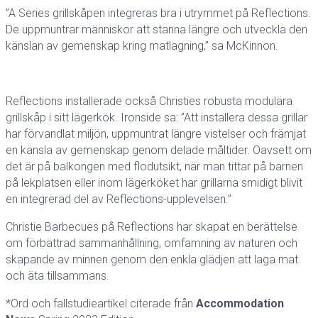
”A Series grillskåpen integreras bra i utrymmet på Reflections.
De uppmuntrar människor att stanna längre och utveckla den
känslan av gemenskap kring matlagning,” sa McKinnon.
Reflections installerade också Christies robusta modulära
grillskåp i sitt lägerkök. Ironside sa: ”Att installera dessa grillar
har förvandlat miljön, uppmuntrat längre vistelser och främjat
en känsla av gemenskap genom delade måltider. Oavsett om
det är på balkongen med flodutsikt, när man tittar på barnen
på lekplatsen eller inom lägerköket har grillarna smidigt blivit
en integrerad del av Reflections-upplevelsen.”
Christie Barbecues på Reflections har skapat en berättelse
om förbättrad sammanhållning, omfamning av naturen och
skapande av minnen genom den enkla glädjen att laga mat
och äta tillsammans.
*Ord och fallstudieartikel citerade från
Accommodation