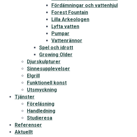
Fördämningar och vattenhjul
Forest Fountain
Lilla Arkeologen
Lyfta vatten
Pumpar
Vattenrännor
Spel och idrott
Growing Older
Djurskulpturer
Sinnesupplevelser
Elgrill
Funktionell konst
Utsmyckning
Tjänster
Föreläsning
Handledning
Studieresa
Referenser
Aktuellt