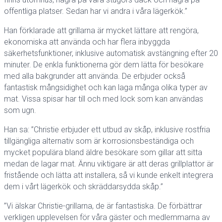
offentliga platser. Sedan har vi andra i våra lägerkök.”
Han förklarade att grillarna är mycket lättare att rengöra,
ekonomiska att använda och har flera inbyggda
säkerhetsfunktioner, inklusive automatisk avstängning efter 20
minuter. De enkla funktionerna gör dem lätta för besökare
med alla bakgrunder att använda. De erbjuder också
fantastisk mångsidighet och kan laga många olika typer av
mat. Vissa spisar har till och med lock som kan användas
som ugn.
Han sa: ”Christie erbjuder ett utbud av skåp, inklusive rostfria
tillgängliga alternativ som är korrosionsbeständiga och
mycket populära bland äldre besökare som gillar att sitta
medan de lagar mat. Ännu viktigare är att deras grillplattor är
fristående och lätta att installera, så vi kunde enkelt integrera
dem i vårt lägerkök och skräddarsydda skåp.”
”Vi älskar Christie-grillarna, de är fantastiska. De förbättrar
verkligen upplevelsen för våra gäster och medlemmarna av