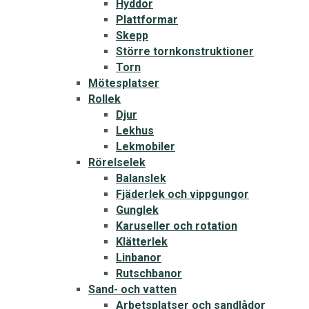
Hyddor
Plattformar
Skepp
Större tornkonstruktioner
Torn
Mötesplatser
Rollek
Djur
Lekhus
Lekmobiler
Rörelselek
Balanslek
Fjäderlek och vippgungor
Gunglek
Karuseller och rotation
Klätterlek
Linbanor
Rutschbanor
Sand- och vatten
Arbetsplatser och sandlådor