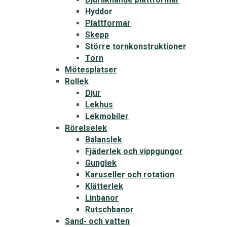
Hyddor
Plattformar
Skepp
Större tornkonstruktioner
Torn
Mötesplatser
Rollek
Djur
Lekhus
Lekmobiler
Rörelselek
Balanslek
Fjäderlek och vippgungor
Gunglek
Karuseller och rotation
Klätterlek
Linbanor
Rutschbanor
Sand- och vatten