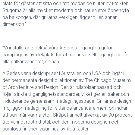
plats för gäster att sitta och äta medan de njuter av utsikten.
Stugorna är alla mycket moderna och har en stor öppen yta
på balkongen, där grillarna verkligen lägger till en annan
dimension.”
”Vi installerade också våra A Series tillgängliga grillar i
campingens nya lekplats för att ge universell tillgänglighet för
alla grill-användare”, sa han.
A Series vann designpriser i Australien och USA och ingår i
den permanenta designkollektionen av The Chicago Museum
of Architecture and Design. Den är rullstolsanpassad och
följer strikta tillgänglighetsstandarder, vilket ger en säker och
inkluderande gemensam matlagningsspace. Grillarnas design
möjliggör matlagning för sittande användare men förhindrar
att barn når varma ytor. Skåpet är helt tillverkat av 90 procent
återvunnet rostfritt stål, och den moderna designen och
sömlösa finishen visar inga synliga fästen.