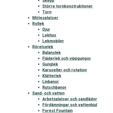
Skepp
Större tornkonstruktioner
Torn
Mötesplatser
Rollek
Djur
Lekhus
Lekmobiler
Rörelselek
Balanslek
Fjäderlek och vippgungor
Gunglek
Karuseller och rotation
Klätterlek
Linbanor
Rutschbanor
Sand- och vatten
Arbetsplatser och sandlådor
Fördämningar och vattenhjul
Forest Fountain