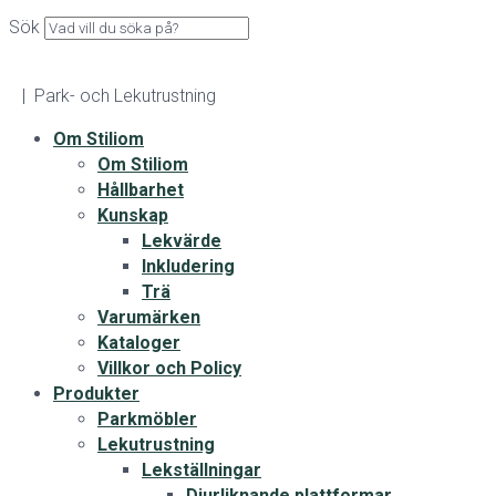
Sök
| Park- och Lekutrustning
Om Stiliom
Om Stiliom
Hållbarhet
Kunskap
Lekvärde
Inkludering
Trä
Varumärken
Kataloger
Villkor och Policy
Produkter
Parkmöbler
Lekutrustning
Lekställningar
Djurliknande plattformar