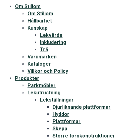
Om Stiliom
Om Stiliom
Hållbarhet
Kunskap
Lekvärde
Inkludering
Trä
Varumärken
Kataloger
Villkor och Policy
Produkter
Parkmöbler
Lekutrustning
Lekställningar
Djurliknande plattformar
Hyddor
Plattformar
Skepp
Större tornkonstruktioner