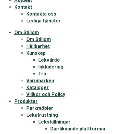
Aktuellt
Kontakt
Kontakta oss
Lediga tjänster
Om Stiliom
Om Stiliom
Hållbarhet
Kunskap
Lekvärde
Inkludering
Trä
Varumärken
Kataloger
Villkor och Policy
Produkter
Parkmöbler
Lekutrustning
Lekställningar
Djurliknande plattformar