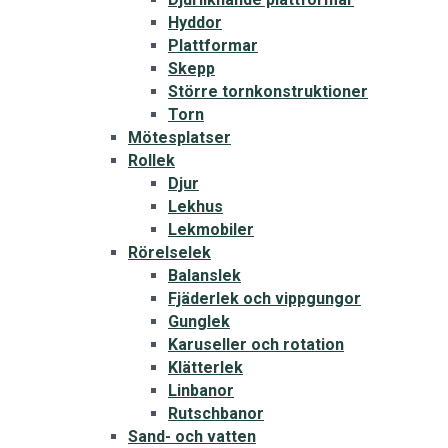
Hyddor
Plattformar
Skepp
Större tornkonstruktioner
Torn
Mötesplatser
Rollek
Djur
Lekhus
Lekmobiler
Rörelselek
Balanslek
Fjäderlek och vippgungor
Gunglek
Karuseller och rotation
Klätterlek
Linbanor
Rutschbanor
Sand- och vatten