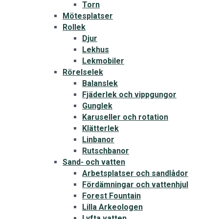
Torn
Mötesplatser
Rollek
Djur
Lekhus
Lekmobiler
Rörelselek
Balanslek
Fjäderlek och vippgungor
Gunglek
Karuseller och rotation
Klätterlek
Linbanor
Rutschbanor
Sand- och vatten
Arbetsplatser och sandlådor
Fördämningar och vattenhjul
Forest Fountain
Lilla Arkeologen
Lyfta vatten