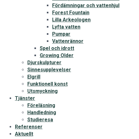
Fördämningar och vattenhjul
Forest Fountain
Lilla Arkeologen
Lyfta vatten
Pumpar
Vattenrännor
Spel och idrott
Growing Older
Djurskulpturer
Sinnesupplevelser
Elgrill
Funktionell konst
Utsmyckning
Tjänster
Föreläsning
Handledning
Studieresa
Referenser
Aktuellt