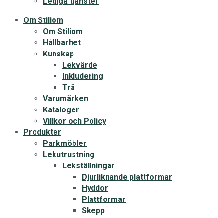
Lediga tjänster
Om Stiliom
Om Stiliom
Hållbarhet
Kunskap
Lekvärde
Inkludering
Trä
Varumärken
Kataloger
Villkor och Policy
Produkter
Parkmöbler
Lekutrustning
Lekställningar
Djurliknande plattformar
Hyddor
Plattformar
Skepp