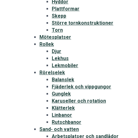
Hyddor
Plattformar
Skepp
Större tornkonstruktioner
Torn
Mötesplatser
Rollek
Djur
Lekhus
Lekmobiler
Rörelselek
Balanslek
Fjäderlek och vippgungor
Gunglek
Karuseller och rotation
Klätterlek
Linbanor
Rutschbanor
Sand- och vatten
Arbetsplatser och sandlådor