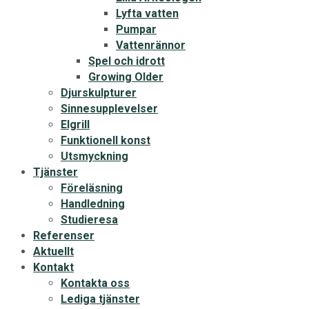
Lyfta vatten
Pumpar
Vattenrännor
Spel och idrott
Growing Older
Djurskulpturer
Sinnesupplevelser
Elgrill
Funktionell konst
Utsmyckning
Tjänster
Föreläsning
Handledning
Studieresa
Referenser
Aktuellt
Kontakt
Kontakta oss
Lediga tjänster