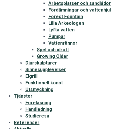
Arbetsplatser och sandlådor
Fördämningar och vattenhjul
Forest Fountain
Lilla Arkeologen
Lyfta vatten
Pumpar
Vattenrännor
Spel och idrott
Growing Older
Djurskulpturer
Sinnesupplevelser
Elgrill
Funktionell konst
Utsmyckning
Tjänster
Föreläsning
Handledning
Studieresa
Referenser