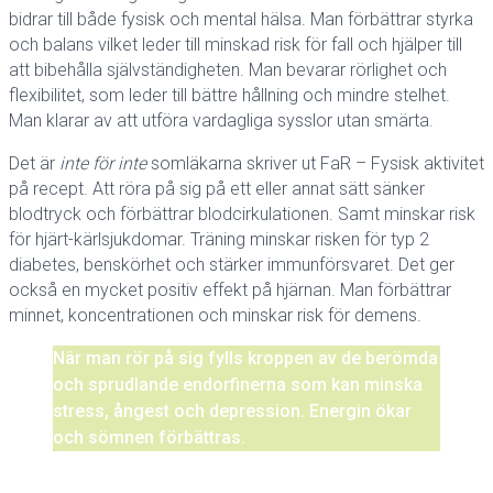
bidrar till både fysisk och mental hälsa. Man förbättrar styrka
och balans vilket leder till minskad risk för fall och hjälper till
att bibehålla självständigheten. Man bevarar rörlighet och
flexibilitet, som leder till bättre hållning och mindre stelhet.
Man klarar av att utföra vardagliga sysslor utan smärta.
Det är
inte för inte
somläkarna skriver ut FaR – Fysisk aktivitet
på recept. Att röra på sig på ett eller annat sätt sänker
blodtryck och förbättrar blodcirkulationen. Samt minskar risk
för hjärt-kärlsjukdomar. Träning minskar risken för typ 2
diabetes, benskörhet och stärker immunförsvaret. Det ger
också en mycket positiv effekt på hjärnan. Man förbättrar
minnet, koncentrationen och minskar risk för demens.
När man rör på sig fylls kroppen av de berömda
och sprudlande endorfinerna som kan minska
stress, ångest och depression. Energin ökar
och sömnen förbättras.