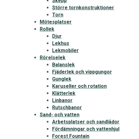
Skepp
Större tornkonstruktioner
Torn
Mötesplatser
Rollek
Djur
Lekhus
Lekmobiler
Rörelselek
Balanslek
Fjäderlek och vippgungor
Gunglek
Karuseller och rotation
Klätterlek
Linbanor
Rutschbanor
Sand- och vatten
Arbetsplatser och sandlådor
Fördämningar och vattenhjul
Forest Fountain