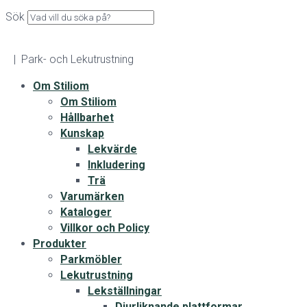
Sök
| Park- och Lekutrustning
Om Stiliom
Om Stiliom
Hållbarhet
Kunskap
Lekvärde
Inkludering
Trä
Varumärken
Kataloger
Villkor och Policy
Produkter
Parkmöbler
Lekutrustning
Lekställningar
Djurliknande plattformar