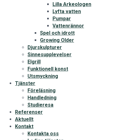
Lilla Arkeologen
Lyfta vatten
Pumpar
Vattenrännor
Spel och idrott
Growing Older
Djurskulpturer
Sinnesupplevelser
Elgrill
Funktionell konst
Utsmyckning
Tjänster
Föreläsning
Handledning
Studieresa
Referenser
Aktuellt
Kontakt
Kontakta oss