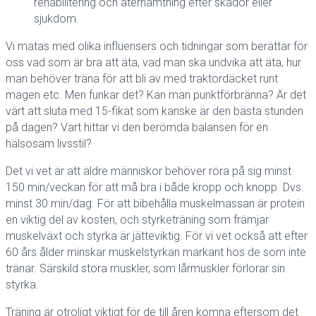
rehabilitering och återhämtning efter skador eller
sjukdom.
Vi matas med olika influensers och tidningar som berättar för
oss vad som är bra att äta, vad man ska undvika att äta, hur
man behöver träna för att bli av med traktordäcket runt
magen etc. Men funkar det? Kan man punktförbränna? Är det
värt att sluta med 15-fikat som kanske är den bästa stunden
på dagen? Vart hittar vi den berömda balansen för en
hälsosam livsstil?
Det vi vet är att äldre människor behöver röra på sig minst
150 min/veckan för att må bra i både kropp och knopp. Dvs.
minst 30 min/dag. För att bibehålla muskelmassan är protein
en viktig del av kosten, och styrketräning som främjar
muskelväxt och styrka är jätteviktig. För vi vet också att efter
60 års ålder minskar muskelstyrkan markant hos de som inte
tränar. Särskild stora muskler, som lårmuskler förlorar sin
styrka.
Träning är otroligt viktigt för de till åren komna eftersom det