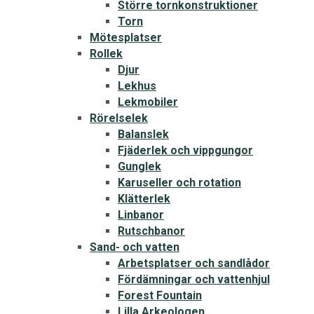
Större tornkonstruktioner
Torn
Mötesplatser
Rollek
Djur
Lekhus
Lekmobiler
Rörelselek
Balanslek
Fjäderlek och vippgungor
Gunglek
Karuseller och rotation
Klätterlek
Linbanor
Rutschbanor
Sand- och vatten
Arbetsplatser och sandlådor
Fördämningar och vattenhjul
Forest Fountain
Lilla Arkeologen