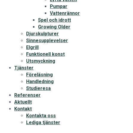
Pumpar
Vattenrännor
Spel och idrott
Growing Older
Djurskulpturer
Sinnesupplevelser
Elgrill
Funktionell konst
Utsmyckning
Tjänster
Föreläsning
Handledning
Studieresa
Referenser
Aktuellt
Kontakt
Kontakta oss
Lediga tjänster