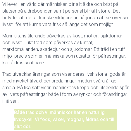
Vi lever i en värld där människan blir allt äldre och brist på
platser på äldreboenden samt personal blir allt större. Det
betyder att det är kanske viktigare än någonsin att se över sin
livsstil för att kunna vara frisk så länge det som möjligt.
Människans åldrande påverkas av kost, motion, sjukdomar
och livsstil. Likt träd som påverkas av klimat,
markförhållanden, skadedjur och sjukdomar. Ett träd i en tuff
miljö precis som en människa som utsatts för påfrestningar,
kan åldras snabbare.
Träd utvecklar årsringar som visar deras livshistoria- goda år
med mycket tillväxt ger breda ringar, medan svåra år ger
smala. På lika sätt visar människans kropp och utseende spår
av livets påfrestningar både i form av rynkor och förändringar
i hälsan.
Både träd och vi människor har en naturlig
livscykel: Vi föds, växer, mognar, åldras och till
slut dör.