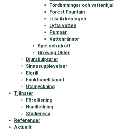
Fördämningar och vattenhjul
Forest Fountain
Lilla Arkeologen
Lyfta vatten
Pumpar
Vattenrännor
Spel och idrott
Growing Older
Djurskulpturer
Sinnesupplevelser
Elgrill
Funktionell konst
Utsmyckning
Tjänster
Föreläsning
Handledning
Studieresa
Referenser
Aktuellt