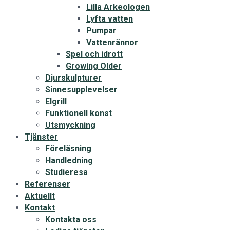
Lilla Arkeologen
Lyfta vatten
Pumpar
Vattenrännor
Spel och idrott
Growing Older
Djurskulpturer
Sinnesupplevelser
Elgrill
Funktionell konst
Utsmyckning
Tjänster
Föreläsning
Handledning
Studieresa
Referenser
Aktuellt
Kontakt
Kontakta oss