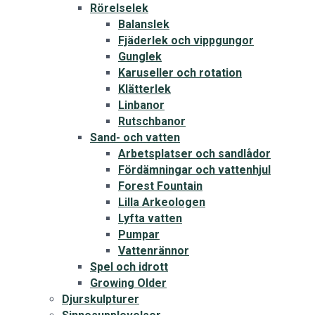
Rörelselek
Balanslek
Fjäderlek och vippgungor
Gunglek
Karuseller och rotation
Klätterlek
Linbanor
Rutschbanor
Sand- och vatten
Arbetsplatser och sandlådor
Fördämningar och vattenhjul
Forest Fountain
Lilla Arkeologen
Lyfta vatten
Pumpar
Vattenrännor
Spel och idrott
Growing Older
Djurskulpturer