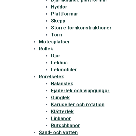
Hyddor
Plattformar
Skepp
Större tornkonstruktioner
Torn
Mötesplatser
Rollek
Djur
Lekhus
Lekmobiler
Rörelselek
Balanslek
Fjäderlek och vippgungor
Gunglek
Karuseller och rotation
Klätterlek
Linbanor
Rutschbanor
Sand- och vatten