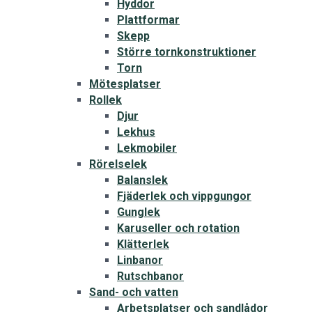
Hyddor
Plattformar
Skepp
Större tornkonstruktioner
Torn
Mötesplatser
Rollek
Djur
Lekhus
Lekmobiler
Rörelselek
Balanslek
Fjäderlek och vippgungor
Gunglek
Karuseller och rotation
Klätterlek
Linbanor
Rutschbanor
Sand- och vatten
Arbetsplatser och sandlådor