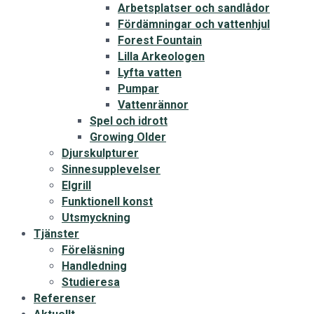
Arbetsplatser och sandlådor
Fördämningar och vattenhjul
Forest Fountain
Lilla Arkeologen
Lyfta vatten
Pumpar
Vattenrännor
Spel och idrott
Growing Older
Djurskulpturer
Sinnesupplevelser
Elgrill
Funktionell konst
Utsmyckning
Tjänster
Föreläsning
Handledning
Studieresa
Referenser