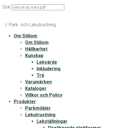
Sök
| Park- och Lekutrustning
Om Stiliom
Om Stiliom
Hållbarhet
Kunskap
Lekvärde
Inkludering
Trä
Varumärken
Kataloger
Villkor och Policy
Produkter
Parkmöbler
Lekutrustning
Lekställningar
Djurliknande plattformar