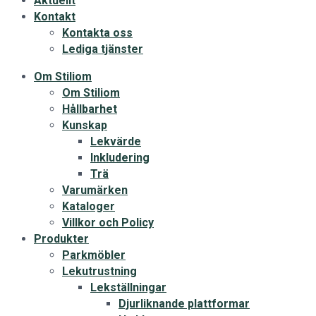
Aktuellt
Kontakt
Kontakta oss
Lediga tjänster
Om Stiliom
Om Stiliom
Hållbarhet
Kunskap
Lekvärde
Inkludering
Trä
Varumärken
Kataloger
Villkor och Policy
Produkter
Parkmöbler
Lekutrustning
Lekställningar
Djurliknande plattformar