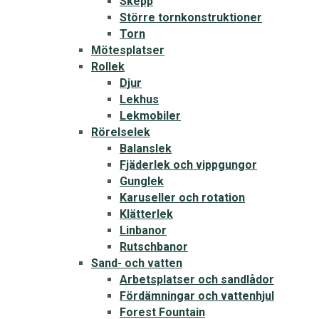
Skepp
Större tornkonstruktioner
Torn
Mötesplatser
Rollek
Djur
Lekhus
Lekmobiler
Rörelselek
Balanslek
Fjäderlek och vippgungor
Gunglek
Karuseller och rotation
Klätterlek
Linbanor
Rutschbanor
Sand- och vatten
Arbetsplatser och sandlådor
Fördämningar och vattenhjul
Forest Fountain