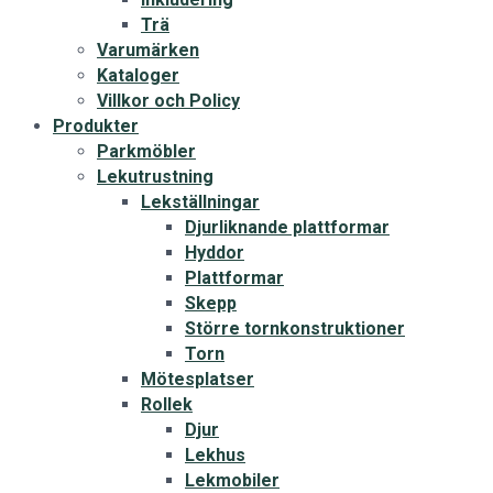
Trä
Varumärken
Kataloger
Villkor och Policy
Produkter
Parkmöbler
Lekutrustning
Lekställningar
Djurliknande plattformar
Hyddor
Plattformar
Skepp
Större tornkonstruktioner
Torn
Mötesplatser
Rollek
Djur
Lekhus
Lekmobiler