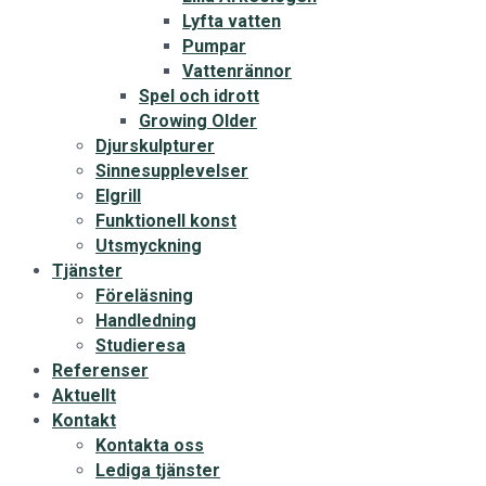
Lyfta vatten
Pumpar
Vattenrännor
Spel och idrott
Growing Older
Djurskulpturer
Sinnesupplevelser
Elgrill
Funktionell konst
Utsmyckning
Tjänster
Föreläsning
Handledning
Studieresa
Referenser
Aktuellt
Kontakt
Kontakta oss
Lediga tjänster