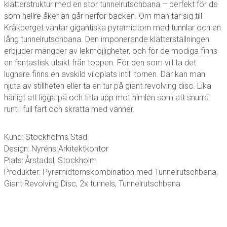
klätterstruktur med en stor tunnelrutschbana – perfekt för de
som hellre åker än går nerför backen. Om man tar sig till
Kråkberget väntar gigantiska pyramidtorn med tunnlar och en
lång tunnelrutschbana. Den imponerande klätterställningen
erbjuder mängder av lekmöjligheter, och för de modiga finns
en fantastisk utsikt från toppen. För den som vill ta det
lugnare finns en avskild viloplats intill tornen. Där kan man
njuta av stillheten eller ta en tur på giant revolving disc. Lika
härligt att ligga på och titta upp mot himlen som att snurra
runt i full fart och skratta med vänner.
Kund: Stockholms Stad
Design: Nyréns Arkitektkontor
Plats: Årstadal, Stockholm
Produkter: Pyramidtornskombination med Tunnelrutschbana,
Giant Revolving Disc, 2x tunnels, Tunnelrutschbana