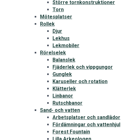
Större tornkonstruktioner
Torn
Mötesplatser
Rollek
Djur
Lekhus
Lekmobiler
Rörelselek
Balanslek
Fjäderlek och vippgungor
Gunglek
Karuseller och rotation
Klätterlek
Linbanor
Rutschbanor
Sand- och vatten
Arbetsplatser och sandlådor
Fördämningar och vattenhjul
Forest Fountain
Lilla Arkeologen