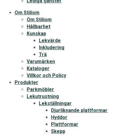
Lediga tjänster
Om Stiliom
Om Stiliom
Hållbarhet
Kunskap
Lekvärde
Inkludering
Trä
Varumärken
Kataloger
Villkor och Policy
Produkter
Parkmöbler
Lekutrustning
Lekställningar
Djurliknande plattformar
Hyddor
Plattformar
Skepp