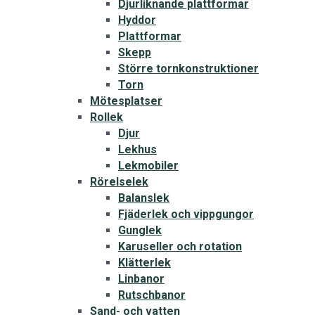
Djurliknande plattformar
Hyddor
Plattformar
Skepp
Större tornkonstruktioner
Torn
Mötesplatser
Rollek
Djur
Lekhus
Lekmobiler
Rörelselek
Balanslek
Fjäderlek och vippgungor
Gunglek
Karuseller och rotation
Klätterlek
Linbanor
Rutschbanor
Sand- och vatten