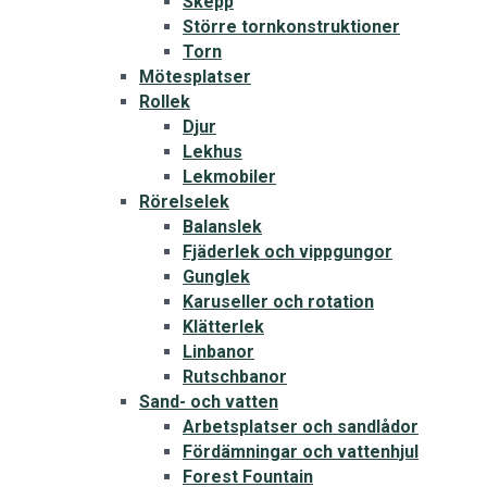
Skepp
Större tornkonstruktioner
Torn
Mötesplatser
Rollek
Djur
Lekhus
Lekmobiler
Rörelselek
Balanslek
Fjäderlek och vippgungor
Gunglek
Karuseller och rotation
Klätterlek
Linbanor
Rutschbanor
Sand- och vatten
Arbetsplatser och sandlådor
Fördämningar och vattenhjul
Forest Fountain