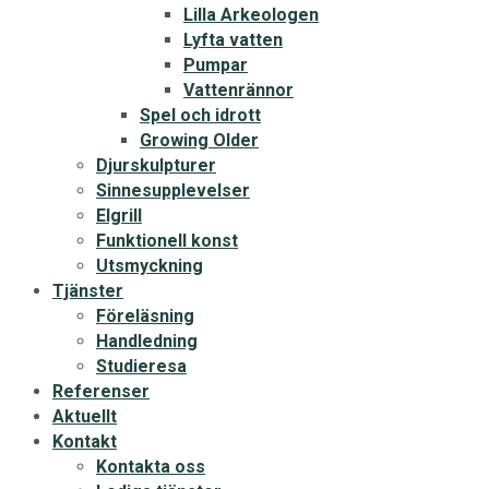
Lilla Arkeologen
Lyfta vatten
Pumpar
Vattenrännor
Spel och idrott
Growing Older
Djurskulpturer
Sinnesupplevelser
Elgrill
Funktionell konst
Utsmyckning
Tjänster
Föreläsning
Handledning
Studieresa
Referenser
Aktuellt
Kontakt
Kontakta oss