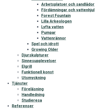
Arbetsplatser och sandlådor
Fördämningar och vattenhjul
Forest Fountain
Lilla Arkeologen
Lyfta vatten
Pumpar
Vattenrännor
Spel och idrott
Growing Older
Djurskulpturer
Sinnesupplevelser
Elgrill
Funktionell konst
Utsmyckning
Tjänster
Föreläsning
Handledning
Studieresa
Referenser