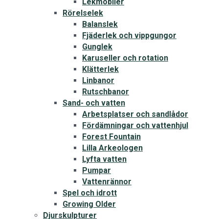
Lekmobiler
Rörelselek
Balanslek
Fjäderlek och vippgungor
Gunglek
Karuseller och rotation
Klätterlek
Linbanor
Rutschbanor
Sand- och vatten
Arbetsplatser och sandlådor
Fördämningar och vattenhjul
Forest Fountain
Lilla Arkeologen
Lyfta vatten
Pumpar
Vattenrännor
Spel och idrott
Growing Older
Djurskulpturer