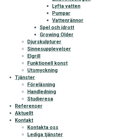
Lyfta vatten
Pumpar
Vattenrännor
Spel och idrott
Growing Older
Djurskulpturer
Sinnesupplevelser
Elgrill
Funktionell konst
Utsmyckning
Tjänster
Föreläsning
Handledning
Studieresa
Referenser
Aktuellt
Kontakt
Kontakta oss
Lediga tjänster