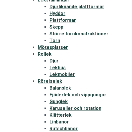
Djurliknande plattformar
Hyddor
Plattformar
Skepp
Större tornkonstruktioner
Torn
Mötesplatser
Rollek
Djur
Lekhus
Lekmobiler
Rörelselek
Balanslek
Fjäderlek och vippgungor
Gunglek
Karuseller och rotation
Klätterlek
Linbanor
Rutschbanor