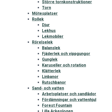
Större tornkonstruktioner
Torn
Mötesplatser
Rollek
Djur
Lekhus
Lekmobiler
Rörelselek
Balanslek
Fjäderlek och vippgungor
Gunglek
Karuseller och rotation
Klätterlek
Linbanor
Rutschbanor
Sand- och vatten
Arbetsplatser och sandlådor
Fördämningar och vattenhjul
Forest Fountain
Lilla Arkeologen