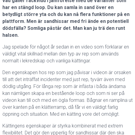
vad gäller räckvidd i jämförelse med de varianter som
har en stängd loop. Du kan samla in sand över en
betydligt större yta och du kan nå flera funktioner på en
plattform. Men är sandhissar med fri ände en potentiell
dödsfälla? Somliga påstår det. Man kan ju trä den runt
halsen.
Jag spelade för något år sedan in en video som förklarar en
väldigt vital skillnad mellan den typ av rep som används
normalt i lekredskap och vanliga kättingar.
Den egenskapen hos rep som jag påvisar i videon är orsaken
till att det inträffat incidenter med just rep, tyvärr även med
dödlig utgång. För långa rep som är infästa i båda ändarna
kan nämligen skapa en bestående loop och som ni ser på
videon kan till och med en ögla formas. Bågnar en ramplina ut
över kanten på en klätterramp, då får vi en väldigt farlig
öppning och situation. Med en kätting vore det omöjligt.
Kättingens egenskaper är styrka kombinerat med extrem
flexibilitet. Det gör den ypperlig för sandhissar där den ska