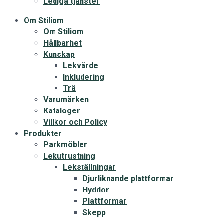
Lediga tjänster
Om Stiliom
Om Stiliom
Hållbarhet
Kunskap
Lekvärde
Inkludering
Trä
Varumärken
Kataloger
Villkor och Policy
Produkter
Parkmöbler
Lekutrustning
Lekställningar
Djurliknande plattformar
Hyddor
Plattformar
Skepp