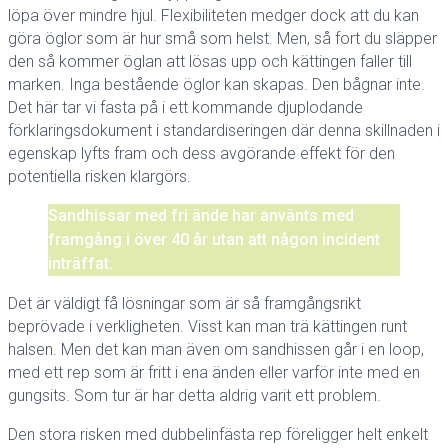
löpa över mindre hjul. Flexibiliteten medger dock att du kan
göra öglor som är hur små som helst. Men, så fort du släpper
den så kommer öglan att lösas upp och kättingen faller till
marken. Inga bestående öglor kan skapas. Den bågnar inte.
Det här tar vi fasta på i ett kommande djuplodande
förklaringsdokument i standardiseringen där denna skillnaden i
egenskap lyfts fram och dess avgörande effekt för den
potentiella risken klargörs.
Sandhissar med fri ände har använts med
framgång i över 40 år utan att någon incident
inträffat.
Det är väldigt få lösningar som är så framgångsrikt
beprövade i verkligheten. Visst kan man trä kättingen runt
halsen. Men det kan man även om sandhissen går i en loop,
med ett rep som är fritt i ena änden eller varför inte med en
gungsits. Som tur är har detta aldrig varit ett problem.
Den stora risken med dubbelinfästa rep föreligger helt enkelt