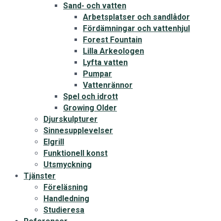
Sand- och vatten
Arbetsplatser och sandlådor
Fördämningar och vattenhjul
Forest Fountain
Lilla Arkeologen
Lyfta vatten
Pumpar
Vattenrännor
Spel och idrott
Growing Older
Djurskulpturer
Sinnesupplevelser
Elgrill
Funktionell konst
Utsmyckning
Tjänster
Föreläsning
Handledning
Studieresa