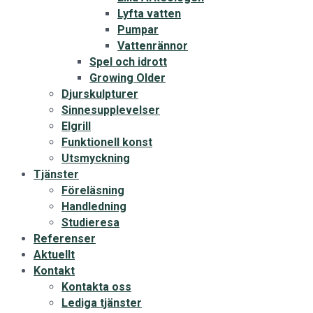
Lyfta vatten
Pumpar
Vattenrännor
Spel och idrott
Growing Older
Djurskulpturer
Sinnesupplevelser
Elgrill
Funktionell konst
Utsmyckning
Tjänster
Föreläsning
Handledning
Studieresa
Referenser
Aktuellt
Kontakt
Kontakta oss
Lediga tjänster