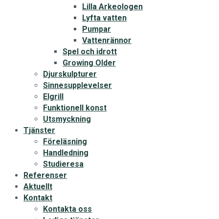
Lilla Arkeologen
Lyfta vatten
Pumpar
Vattenrännor
Spel och idrott
Growing Older
Djurskulpturer
Sinnesupplevelser
Elgrill
Funktionell konst
Utsmyckning
Tjänster
Föreläsning
Handledning
Studieresa
Referenser
Aktuellt
Kontakt
Kontakta oss