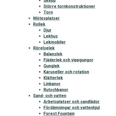
Skepp
Större tornkonstruktioner
Torn
Mötesplatser
Rollek
Djur
Lekhus
Lekmobiler
Rörelselek
Balanslek
Fjäderlek och vippgungor
Gunglek
Karuseller och rotation
Klätterlek
Linbanor
Rutschbanor
Sand- och vatten
Arbetsplatser och sandlådor
Fördämningar och vattenhjul
Forest Fountain