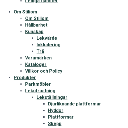
Lediga tjänster
Om Stiliom
Om Stiliom
Hållbarhet
Kunskap
Lekvärde
Inkludering
Trä
Varumärken
Kataloger
Villkor och Policy
Produkter
Parkmöbler
Lekutrustning
Lekställningar
Djurliknande plattformar
Hyddor
Plattformar
Skepp