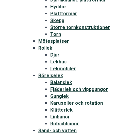
Hyddor
Plattformar
Skepp
Större tornkonstruktioner
Torn
Mötesplatser
Rollek
Djur
Lekhus
Lekmobiler
Rörelselek
Balanslek
Fjäderlek och vippgungor
Gunglek
Karuseller och rotation
Klätterlek
Linbanor
Rutschbanor
Sand- och vatten