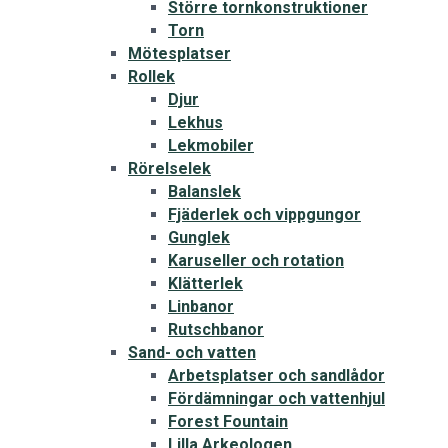
Större tornkonstruktioner
Torn
Mötesplatser
Rollek
Djur
Lekhus
Lekmobiler
Rörelselek
Balanslek
Fjäderlek och vippgungor
Gunglek
Karuseller och rotation
Klätterlek
Linbanor
Rutschbanor
Sand- och vatten
Arbetsplatser och sandlådor
Fördämningar och vattenhjul
Forest Fountain
Lilla Arkeologen