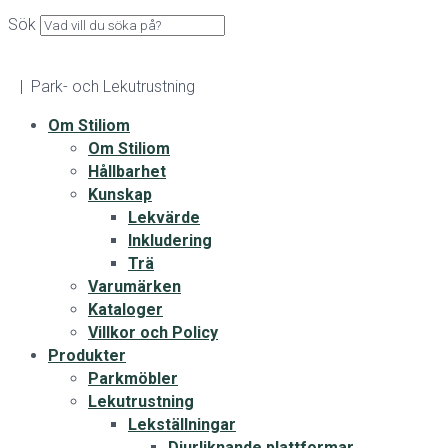
Sök
| Park- och Lekutrustning
Om Stiliom
Om Stiliom
Hållbarhet
Kunskap
Lekvärde
Inkludering
Trä
Varumärken
Kataloger
Villkor och Policy
Produkter
Parkmöbler
Lekutrustning
Lekställningar
Djurliknande plattformar