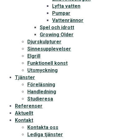
Lyfta vatten
Pumpar
Vattenrännor
Spel och idrott
Growing Older
Djurskulpturer
Sinnesupplevelser
Elgrill
Funktionell konst
Utsmyckning
Tjänster
Föreläsning
Handledning
Studieresa
Referenser
Aktuellt
Kontakt
Kontakta oss
Lediga tjänster