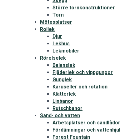
Skepp
Större tornkonstruktioner
Torn
Mötesplatser
Rollek
Djur
Lekhus
Lekmobiler
Rörelselek
Balanslek
Fjäderlek och vippgungor
Gunglek
Karuseller och rotation
Klätterlek
Linbanor
Rutschbanor
Sand- och vatten
Arbetsplatser och sandlådor
Fördämningar och vattenhjul
Forest Fountain