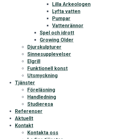
Lilla Arkeologen
Lyfta vatten
Pumpar
Vattenrännor
Spel och idrott
Growing Older
Djurskulpturer
Sinnesupplevelser
Elgrill
Funktionell konst
Utsmyckning
Tjänster
Föreläsning
Handledning
Studieresa
Referenser
Aktuellt
Kontakt
Kontakta oss