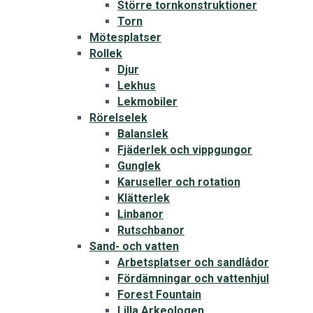
Större tornkonstruktioner
Torn
Mötesplatser
Rollek
Djur
Lekhus
Lekmobiler
Rörelselek
Balanslek
Fjäderlek och vippgungor
Gunglek
Karuseller och rotation
Klätterlek
Linbanor
Rutschbanor
Sand- och vatten
Arbetsplatser och sandlådor
Fördämningar och vattenhjul
Forest Fountain
Lilla Arkeologen