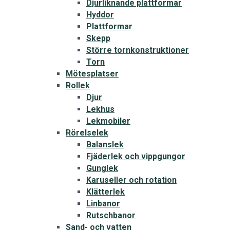
Djurliknande plattformar
Hyddor
Plattformar
Skepp
Större tornkonstruktioner
Torn
Mötesplatser
Rollek
Djur
Lekhus
Lekmobiler
Rörelselek
Balanslek
Fjäderlek och vippgungor
Gunglek
Karuseller och rotation
Klätterlek
Linbanor
Rutschbanor
Sand- och vatten