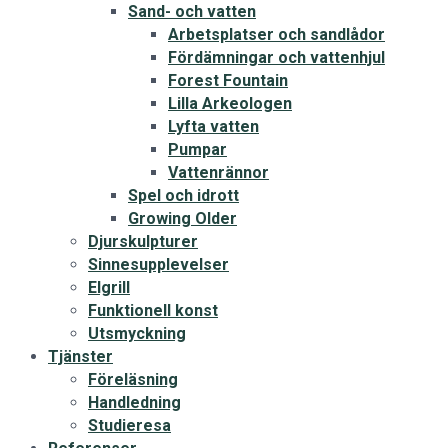
Sand- och vatten
Arbetsplatser och sandlådor
Fördämningar och vattenhjul
Forest Fountain
Lilla Arkeologen
Lyfta vatten
Pumpar
Vattenrännor
Spel och idrott
Growing Older
Djurskulpturer
Sinnesupplevelser
Elgrill
Funktionell konst
Utsmyckning
Tjänster
Föreläsning
Handledning
Studieresa