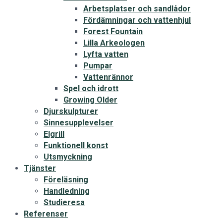
Arbetsplatser och sandlådor
Fördämningar och vattenhjul
Forest Fountain
Lilla Arkeologen
Lyfta vatten
Pumpar
Vattenrännor
Spel och idrott
Growing Older
Djurskulpturer
Sinnesupplevelser
Elgrill
Funktionell konst
Utsmyckning
Tjänster
Föreläsning
Handledning
Studieresa
Referenser