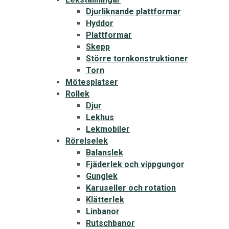
Djurliknande plattformar
Hyddor
Plattformar
Skepp
Större tornkonstruktioner
Torn
Mötesplatser
Rollek
Djur
Lekhus
Lekmobiler
Rörelselek
Balanslek
Fjäderlek och vippgungor
Gunglek
Karuseller och rotation
Klätterlek
Linbanor
Rutschbanor