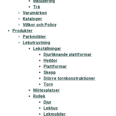
Inkludering
Trä
Varumärken
Kataloger
Villkor och Policy
Produkter
Parkmöbler
Lekutrustning
Lekställningar
Djurliknande plattformar
Hyddor
Plattformar
Skepp
Större tornkonstruktioner
Torn
Mötesplatser
Rollek
Djur
Lekhus
Lekmobiler