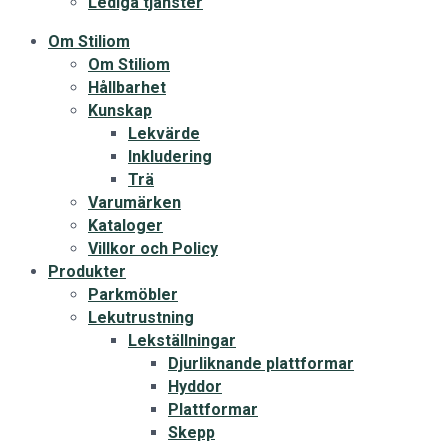
Lediga tjänster
Om Stiliom
Om Stiliom
Hållbarhet
Kunskap
Lekvärde
Inkludering
Trä
Varumärken
Kataloger
Villkor och Policy
Produkter
Parkmöbler
Lekutrustning
Lekställningar
Djurliknande plattformar
Hyddor
Plattformar
Skepp