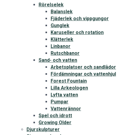
Rörelselek
Balanslek
Fjäderlek och vippgungor
Gunglek
Karuseller och rotation
Klätterlek
Linbanor
Rutschbanor
Sand- och vatten
Arbetsplatser och sandlådor
Fördämningar och vattenhjul
Forest Fountain
Lilla Arkeologen
Lyfta vatten
Pumpar
Vattenrännor
Spel och idrott
Growing Older
Djurskulpturer